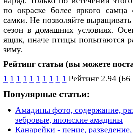
наряд. Только по истечении этог
по окраске более яркого самца
самки. Не позволяйте выращивать 
сезон в домашних условиях. Осе
ящик, иначе птицы попытаются р
зиму.
Рейтинг статьи (вы можете пост
1
1
1
1
1
1
1
1
1
1
Рейтинг 2.94 (66
Популярные статьи:
Амадины фото, содержание, раз
зебровые, японские амадины
Канарейки - пение, разведение,