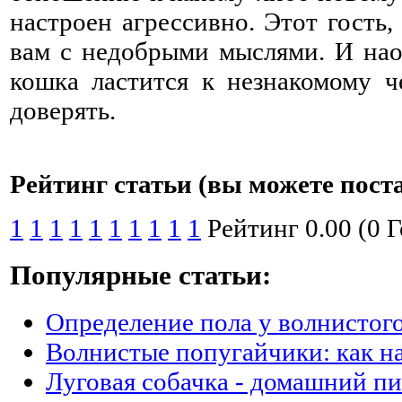
настроен агрессивно. Этот гость,
вам с недобрыми мыслями. И нао
кошка ластится к незнакомому ч
доверять.
Рейтинг статьи (вы можете пост
1
1
1
1
1
1
1
1
1
1
Рейтинг 0.00 (0 
Популярные статьи:
Определение пола у волнистог
Волнистые попугайчики: как на
Луговая собачка - домашний п