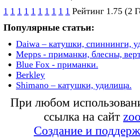
1
1
1
1
1
1
1
1
1
1
Рейтинг 1.75 (2 
Популярные статьи:
Daiwa – катушки, спиннинги, у
Mepps - приманки, блесны, ве
Blue Fox - приманки.
Berkley
Shimano – катушки, удилища.
При любом использовани
ссылка на сайт
zoo
Создание и поддержк