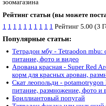
Рейтинг статьи (вы можете пост
1
1
1
1
1
1
1
1
1
1
Рейтинг 5.00 (3 
Популярные статьи:
Тетрадон мбу - Tetraodon mbu:
питание, фото и видео
Арована красная - Super Red A
корм для красных арован, разм
Скат леопольди - potamotrygon 
питание, размножение, фото и 
Бриллиантовый попугай
Тетрадон фахака или нильский 