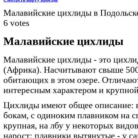
Малавийские цихлиды в Подольск
6
votes
Малавийские цихлиды
Малавийские цихлиды - это цихли
(Африка). Насчитывают свыше 500
обитающих в этом озере. Отличаю
интересным характером и крупно
Цихлиды имеют общее описание: в
бокам, с одиноким плавником на с
крупная, на лбу у некоторых видо
нарост; плавники вытянутые - у са