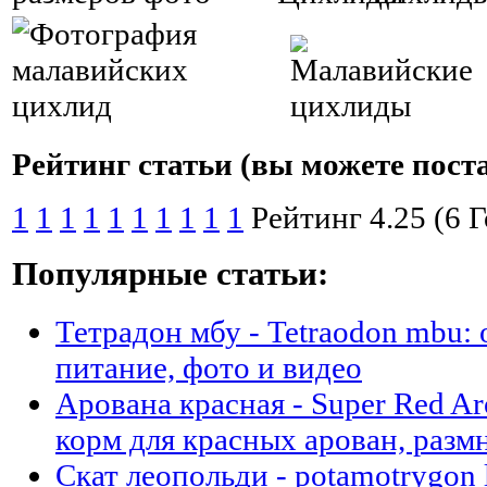
Рейтинг статьи (вы можете пост
1
1
1
1
1
1
1
1
1
1
Рейтинг 4.25 (6 
Популярные статьи:
Тетрадон мбу - Tetraodon mbu:
питание, фото и видео
Арована красная - Super Red A
корм для красных арован, разм
Скат леопольди - potamotrygon 