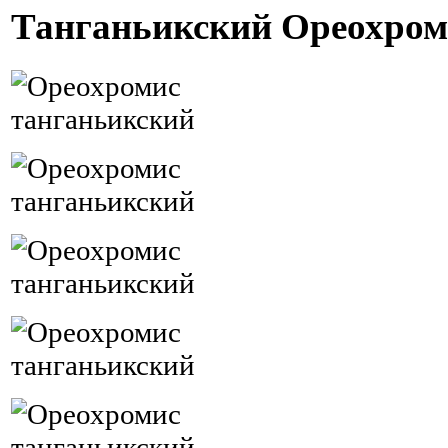
Танганьикский
Ореохром