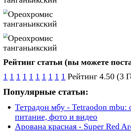
Рейтинг статьи (вы можете пост
1
1
1
1
1
1
1
1
1
1
Рейтинг 4.50 (3 
Популярные статьи:
Тетрадон мбу - Tetraodon mbu:
питание, фото и видео
Арована красная - Super Red A