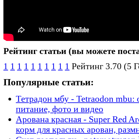
Рейтинг статьи (вы можете пост
1
1
1
1
1
1
1
1
1
1
Рейтинг 3.70 (5 
Популярные статьи:
Тетрадон мбу - Tetraodon mbu:
питание, фото и видео
Арована красная - Super Red A
корм для красных арован, разм